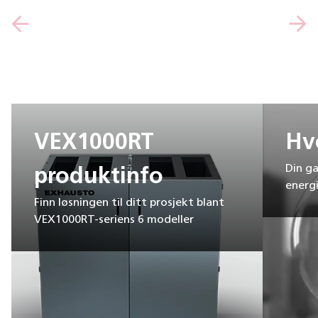
VEX1000RT
Hv
Din ga
produktinfo
energi
Finn løsningen til ditt prosjekt blant
VEX1000RT-seriens 6 modeller