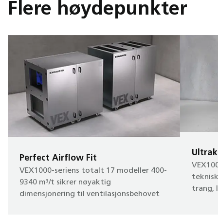
Flere høydepunkter
Ultra
Perfect Airflow Fit
VEX1000
VEX1000-seriens totalt 17 modeller 400-
teknisk
9340 m³/t sikrer nøyaktig
trang, 
dimensjonering til ventilasjonsbehovet