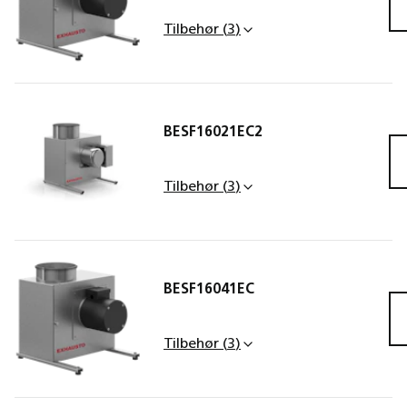
BESF1
Tilbehør
(
3
)
BESF16021EC2
FLF160-Ø160,
BESF1
fleksforbindelse
Tilbehør
(
3
)
BESF16041EC
MAC12
MAC12
BESF1
konstanttrykregulato
konstanttrykregulato
Tilbehør
(
3
)