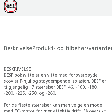
Beskrivelse
Produkt- og tilbehørsvariante
BESKRIVELSE
BESF boksvifte er en vifte med foroverbøyde
skovler F-hjul og støydempende isolasjon. BESF er
tilgjengelig i 7 størrelser BESF146, -160, -180,
-200, -225, -250, og -280.
For de fleste størrelser kan man velge en modell
med EC-motor for mer effektiv drift. Få oversikt