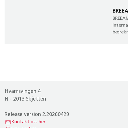
BREE
BREEAM
interna
bærekr
Hvamsvingen 4
N - 2013 Skjetten
Release version 2.20260429
Kontakt oss her